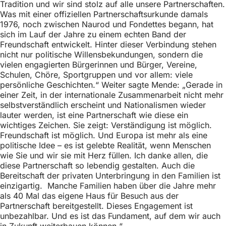
Tradition und wir sind stolz auf alle unsere Partnerschaften.
h
Was mit einer offiziellen Partnerschaftsurkunde damals
h
1976, noch zwischen Naurod und Fondettes begann, hat
sich im Lauf der Jahre zu einem echten Band der
i
Freundschaft entwickelt. Hinter dieser Verbindung stehen
e
nicht nur politische Willensbekundungen, sondern die
vielen engagierten Bürgerinnen und Bürger, Vereine,
r
Schulen, Chöre, Sportgruppen und vor allem: viele
:
persönliche Geschichten.“ Weiter sagte Mende: „Gerade in
einer Zeit, in der internationale Zusammenarbeit nicht mehr
selbstverständlich erscheint und Nationalismen wieder
lauter werden, ist eine Partnerschaft wie diese ein
wichtiges Zeichen. Sie zeigt: Verständigung ist möglich.
Freundschaft ist möglich. Und Europa ist mehr als eine
politische Idee – es ist gelebte Realität, wenn Menschen
wie Sie und wir sie mit Herz füllen. Ich danke allen, die
diese Partnerschaft so lebendig gestalten. Auch die
Bereitschaft der privaten Unterbringung in den Familien ist
einzigartig. Manche Familien haben über die Jahre mehr
als 40 Mal das eigene Haus für Besuch aus der
Partnerschaft bereitgestellt. Dieses Engagement ist
unbezahlbar. Und es ist das Fundament, auf dem wir auch
in Zukunft weiterbauen können.“