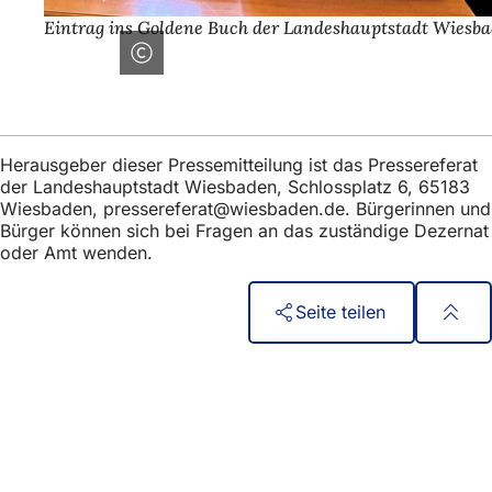
Eintrag ins Goldene Buch der Landeshauptstadt Wiesba
Herausgeber dieser Pressemitteilung ist das Pressereferat
der Landeshauptstadt Wiesbaden, Schlossplatz 6, 65183
Wiesbaden,
pressereferat
wiesbaden
de
. Bürgerinnen und
Bürger können sich bei Fragen an das zuständige Dezernat
oder Amt wenden.
Seite teilen
Fußbereich
Быстрый доступ
Все услуги
Календарь событий
Гражданский офис
Отзывы о сайте