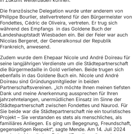
Die französische Delegation wurde unter anderem von
Philippe Bourlier, stellvertretend für den Bürgermeister von
Fondettes, Cédric de Oliveira, vertreten. Er trug sich
während des Empfangs in das Goldene Buch der
Landeshauptstadt Wiesbaden ein. Bei der Feier war auch
Nicolas Bergeret, der Generalkonsul der Republik
Frankreich, anwesend.
Zudem wurde dem Ehepaar Nicole und André Doireau für
seine langjährigen Verdienste um die Städtepartnerschaft
die Bürgermedaille in Gold verliehen. Beide trugen sich
ebenfalls in das Goldene Buch ein. Nicole und André
Doireau sind Gründungsmitglieder in beiden
Partnerschaftsvereinen. „Ich möchte Ihnen meinen tiefsten
Dank und meine Anerkennung aussprechen für Ihren
jahrzehntelangen, unermüdlichen Einsatz im Sinne der
Städtepartnerschaft zwischen Fondettes und Naurod. Für
Sie beide war die Städtepartnerschaft nie ein touristisches
Projekt – Sie verstanden es stets als menschliches, als
familiäres Anliegen. Es ging um Begegnung, Freundschaft,
gegenseitigen Respekt“, sagte Mende. Am 14. Juli 2024