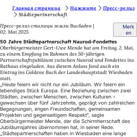
S
Главная страница
Нажмите
Пресс-релиз
Inhalt anspringen
Städtepartnerschaft
i
Пресс-релиз столицы земли Висбаден
Merk
e
02. Mai 2025
en
b
50 Jahre Städtepartnerschaft Naurod-Fondettes
e
Oberbürgermeister Gert-Uwe Mende hat am Freitag, 2. Mai,
zu einem Empfang im Rahmen des 50-jährigen
f
Partnerschaftsjubiläum zwischen Naurod und Fondettes ins
i
Rathaus eingeladen. Aus diesem Anlass fand auch ein
Eintrag ins Goldene Buch der Landeshauptstadt Wiesbaden
n
statt.
d
„Heute feiern wir nicht nur ein Jubiläum. Wir feiern ein
lebendiges Stück Europa. Eine Beziehung zwischen zwei
e
Städten, zwischen Menschen, zwischen Kulturen –
gewachsen über fünf Jahrzehnte, geprägt von zahlreichen
n
Begegnungen, engen Freundschaften, gemeinsamen
s
Projekten und gegenseitigem Respekt“, sagte
Oberbürgermeister Mende, der die Schirmherrschaft des
i
Jubiläumsjahres übernommen hat, in seiner Rede.
c
„Städtepartnerschaften haben in Wiesbaden eine lange