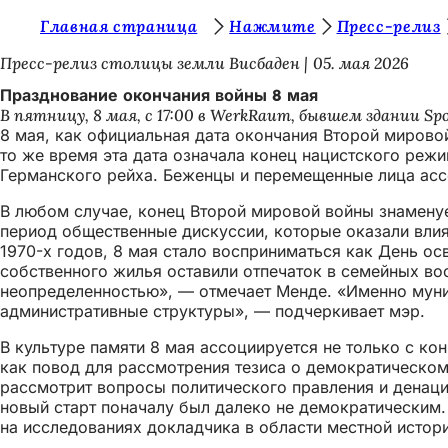
В
Главная страница
Нажмите
Пресс-релиз
Перейти к содержимому
ы
Пресс-релиз столицы земли Висбаден
05. мая 2026
з
Празднование окончания войны 8 мая
В пятницу, 8 мая, с 17:00 в WerkRaum, бывшем здании S
д
8 мая, как официальная дата окончания Второй миров
е
то же время эта дата означала конец нацистского реж
Германского рейха. Беженцы и перемещенные лица ассо
с
В любом случае, конец Второй мировой войны знамену
ь
период общественные дискуссии, которые оказали влия
:
1970-х годов, 8 мая стало восприниматься как День ос
собственного жилья оставили отпечаток в семейных во
неопределенностью», — отмечает Менде. «Именно муни
административные структуры», — подчеркивает мэр.
В культуре памяти 8 мая ассоциируется не только с к
как повод для рассмотрения тезиса о демократическом 
рассмотрит вопросы политического правления и денациф
новый старт поначалу был далеко не демократическим. 
на исследованиях докладчика в области местной истор