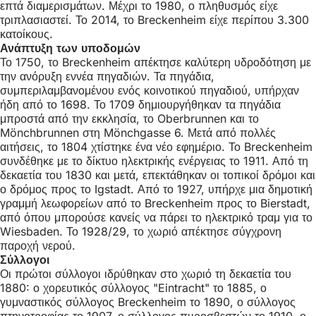
επτά διαμερισμάτων. Μέχρι το 1980, ο πληθυσμός είχε
τριπλασιαστεί. Το 2014, το Breckenheim είχε περίπου 3.300
κατοίκους.
Ανάπτυξη των υποδομών
Το 1750, το Breckenheim απέκτησε καλύτερη υδροδότηση με
την ανόρυξη εννέα πηγαδιών. Τα πηγάδια,
συμπεριλαμβανομένου ενός κοινοτικού πηγαδιού, υπήρχαν
ήδη από το 1698. Το 1709 δημιουργήθηκαν τα πηγάδια
μπροστά από την εκκλησία, το Oberbrunnen και το
Mönchbrunnen στη Mönchgasse 6. Μετά από πολλές
αιτήσεις, το 1804 χτίστηκε ένα νέο εφημέριο. Το Breckenheim
συνδέθηκε με το δίκτυο ηλεκτρικής ενέργειας το 1911. Από τη
δεκαετία του 1830 και μετά, επεκτάθηκαν οι τοπικοί δρόμοι και
ο δρόμος προς το Igstadt. Από το 1927, υπήρχε μια δημοτική
γραμμή λεωφορείων από το Breckenheim προς το Bierstadt,
από όπου μπορούσε κανείς να πάρει το ηλεκτρικό τραμ για το
Wiesbaden. Το 1928/29, το χωριό απέκτησε σύγχρονη
παροχή νερού.
Σύλλογοι
Οι πρώτοι σύλλογοι ιδρύθηκαν στο χωριό τη δεκαετία του
1880: ο χορευτικός σύλλογος "Eintracht" το 1885, ο
γυμναστικός σύλλογος Breckenheim το 1890, ο σύλλογος
πτηνοτροφίας το 1907, ο σύλλογος πυροσβεστών το 1910, ο