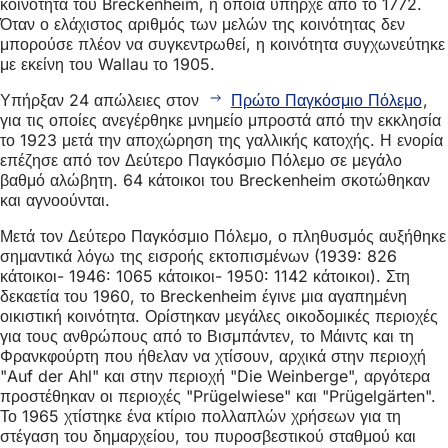
κοινότητα του Breckenheim, η οποία υπήρχε από το 1772.
Όταν ο ελάχιστος αριθμός των μελών της κοινότητας δεν
μπορούσε πλέον να συγκεντρωθεί, η κοινότητα συγχωνεύτηκε
με εκείνη του Wallau το 1905.
Υπήρξαν 24 απώλειες στον
Πρώτο Παγκόσμιο Πόλεμο
,
για τις οποίες ανεγέρθηκε μνημείο μπροστά από την εκκλησία
το 1923 μετά την αποχώρηση της γαλλικής κατοχής. Η ενορία
επέζησε από τον Δεύτερο Παγκόσμιο Πόλεμο σε μεγάλο
βαθμό αλώβητη. 64 κάτοικοι του Breckenheim σκοτώθηκαν
και αγνοούνται.
Μετά τον Δεύτερο Παγκόσμιο Πόλεμο, ο πληθυσμός αυξήθηκε
σημαντικά λόγω της εισροής εκτοπισμένων (1939: 826
κάτοικοι- 1946: 1065 κάτοικοι- 1950: 1142 κάτοικοι). Στη
δεκαετία του 1960, το Breckenheim έγινε μια αγαπημένη
οικιστική κοινότητα. Ορίστηκαν μεγάλες οικοδομικές περιοχές
για τους ανθρώπους από το Βισμπάντεν, το Μάιντς και τη
Φρανκφούρτη που ήθελαν να χτίσουν, αρχικά στην περιοχή
"Auf der Ahl" και στην περιοχή "Die Weinberge", αργότερα
προστέθηκαν οι περιοχές "Prügelwiese" και "Prügelgärten".
Το 1965 χτίστηκε ένα κτίριο πολλαπλών χρήσεων για τη
στέγαση του δημαρχείου, του πυροσβεστικού σταθμού και