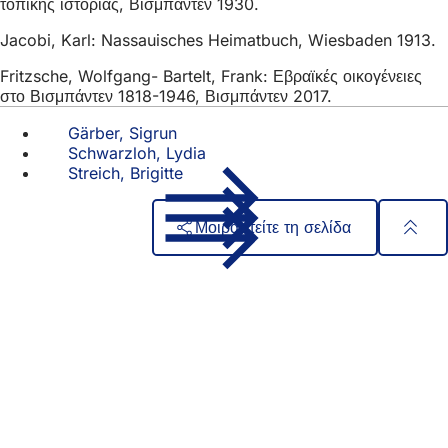
τοπικής ιστορίας, Βισμπάντεν 1930.
Jacobi, Karl: Nassauisches Heimatbuch, Wiesbaden 1913.
Fritzsche, Wolfgang- Bartelt, Frank: Εβραϊκές οικογένειες
στο Βισμπάντεν 1818-1946, Βισμπάντεν 2017.
Gärber, Sigrun
Schwarzloh, Lydia
Streich, Brigitte
Μοιραστείτε τη σελίδα
Περιοχή
Γρήγορη πρόσβαση
ποδιών
Όλες οι υπηρεσίες
Ημερολόγιο εκδηλώσεων
Γραφείο πολιτών
Ανατροφοδότηση σχετικά με την ιστοσελίδα
Νομικά θέματα