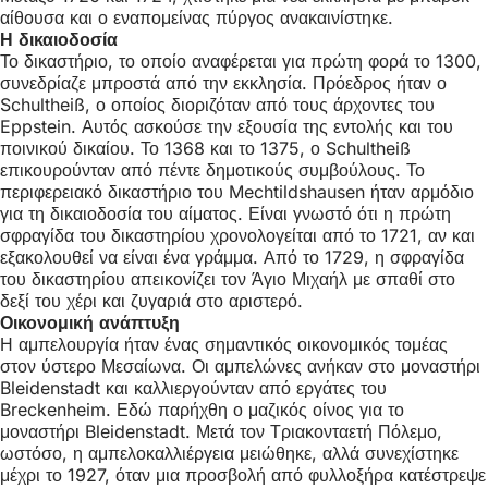
αίθουσα και ο εναπομείνας πύργος ανακαινίστηκε.
Η δικαιοδοσία
Το δικαστήριο, το οποίο αναφέρεται για πρώτη φορά το 1300,
συνεδρίαζε μπροστά από την εκκλησία. Πρόεδρος ήταν ο
Schultheiß, ο οποίος διοριζόταν από τους άρχοντες του
Eppstein. Αυτός ασκούσε την εξουσία της εντολής και του
ποινικού δικαίου. Το 1368 και το 1375, ο Schultheiß
επικουρούνταν από πέντε δημοτικούς συμβούλους. Το
περιφερειακό δικαστήριο του Mechtildshausen ήταν αρμόδιο
για τη δικαιοδοσία του αίματος. Είναι γνωστό ότι η πρώτη
σφραγίδα του δικαστηρίου χρονολογείται από το 1721, αν και
εξακολουθεί να είναι ένα γράμμα. Από το 1729, η σφραγίδα
του δικαστηρίου απεικονίζει τον Άγιο Μιχαήλ με σπαθί στο
δεξί του χέρι και ζυγαριά στο αριστερό.
Οικονομική ανάπτυξη
Η αμπελουργία ήταν ένας σημαντικός οικονομικός τομέας
στον ύστερο Μεσαίωνα. Οι αμπελώνες ανήκαν στο μοναστήρι
Bleidenstadt και καλλιεργούνταν από εργάτες του
Breckenheim. Εδώ παρήχθη ο μαζικός οίνος για το
μοναστήρι Bleidenstadt. Μετά τον Τριακονταετή Πόλεμο,
ωστόσο, η αμπελοκαλλιέργεια μειώθηκε, αλλά συνεχίστηκε
μέχρι το 1927, όταν μια προσβολή από φυλλοξήρα κατέστρεψε