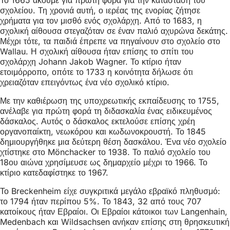
σχολείου. Τη χρονιά αυτή, ο ιερέας της ενορίας ζήτησε
χρήματα για τον μισθό ενός σχολάρχη. Από το 1683, η
σχολική αίθουσα στεγαζόταν σε έναν παλιό αχυρώνα δεκάτης.
Μέχρι τότε, τα παιδιά έπρεπε να πηγαίνουν στο σχολείο στο
Wallau. Η σχολική αίθουσα ήταν επίσης το σπίτι του
σχολάρχη Johann Jakob Wagner. Το κτίριο ήταν
ετοιμόρροπο, οπότε το 1733 η κοινότητα δήλωσε ότι
χρειαζόταν επειγόντως ένα νέο σχολικό κτίριο.
Με την καθιέρωση της υποχρεωτικής εκπαίδευσης το 1755,
ανέλαβε για πρώτη φορά τη διδασκαλία ένας ειδικευμένος
δάσκαλος. Αυτός ο δάσκαλος εκτελούσε επίσης χρέη
οργανοπαίκτη, νεωκόρου και κωδωνοκρουστή. Το 1845
δημιουργήθηκε μια δεύτερη θέση δασκάλου. Ένα νέο σχολείο
χτίστηκε στο Mönchacker το 1938. Το παλιό σχολείο του
18ου αιώνα χρησίμευσε ως δημαρχείο μέχρι το 1966. Το
κτίριο κατεδαφίστηκε το 1967.
Το Breckenheim είχε συγκριτικά μεγάλο εβραϊκό πληθυσμό:
το 1794 ήταν περίπου 5%. Το 1843, 32 από τους 707
κατοίκους ήταν Εβραίοι. Οι Εβραίοι κάτοικοι των Langenhain,
Medenbach και Wildsachsen ανήκαν επίσης στη θρησκευτική