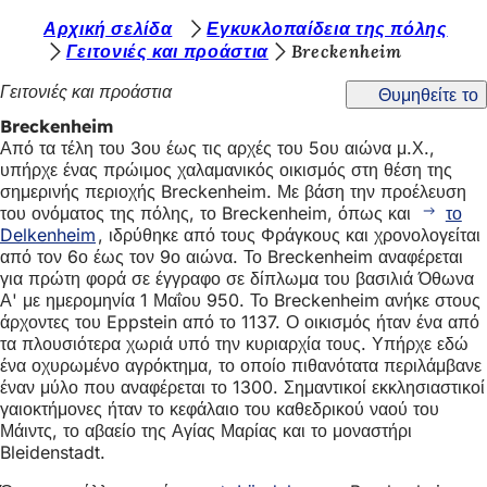
Β
Αρχική σελίδα
Εγκυκλοπαίδεια της πόλης
Μετάβαση στο περιεχόμενο
Γειτονιές και προάστια
Breckenheim
ρ
Γειτονιές και προάστια
Θυμηθείτε το
ί
Breckenheim
σ
Από τα τέλη του 3ου έως τις αρχές του 5ου αιώνα μ.Χ.,
κ
υπήρχε ένας πρώιμος χαλαμανικός οικισμός στη θέση της
σημερινής περιοχής Breckenheim. Με βάση την προέλευση
ε
του ονόματος της πόλης, το Breckenheim, όπως και
το
σ
Delkenheim
, ιδρύθηκε από τους Φράγκους και χρονολογείται
από τον 6ο έως τον 9ο αιώνα. Το Breckenheim αναφέρεται
τ
για πρώτη φορά σε έγγραφο σε δίπλωμα του βασιλιά Όθωνα
ε
Α' με ημερομηνία 1 Μαΐου 950. Το Breckenheim ανήκε στους
άρχοντες του Eppstein από το 1137. Ο οικισμός ήταν ένα από
ε
τα πλουσιότερα χωριά υπό την κυριαρχία τους. Υπήρχε εδώ
ένα οχυρωμένο αγρόκτημα, το οποίο πιθανότατα περιλάμβανε
δ
έναν μύλο που αναφέρεται το 1300. Σημαντικοί εκκλησιαστικοί
ώ
γαιοκτήμονες ήταν το κεφάλαιο του καθεδρικού ναού του
Μάιντς, το αβαείο της Αγίας Μαρίας και το μοναστήρι
:
Bleidenstadt.