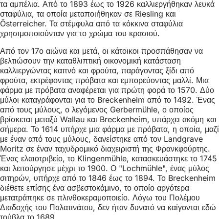
τα αμπέλια. Από το 1893 έως το 1926 καλλιεργήθηκαν λευκά
σταφύλια, τα οποία μεταποιήθηκαν σε Riesling και
Österreicher. Τα στέμφυλα από τα κόκκινα σταφύλια
χρησιμοποιούνταν για το χρώμα του κρασιού.
Από τον 17ο αιώνα και μετά, οι κάτοικοι προσπάθησαν να
βελτιώσουν την καταθλιπτική οικονομική κατάσταση
καλλιεργώντας καπνό και φρούτα, παράγοντας ξίδι από
φρούτα, εκτρέφοντας πρόβατα και εμπορεύοντας μαλλί. Μια
φάρμα με πρόβατα αναφέρεται για πρώτη φορά το 1570. Δύο
μύλοι καταγράφονται για το Breckenheim από το 1492. Ένας
από τους μύλους, ο λεγόμενος Gerbermühle, ο οποίος
βρίσκεται μεταξύ Wallau και Breckenheim, υπάρχει ακόμη και
σήμερα. Το 1614 υπήρχε μια φάρμα με πρόβατα, η οποία, μαζί
με έναν από τους μύλους, δανείστηκε από τον Landgrave
Moritz σε έναν ταχυδρομικό διαχειριστή της Φρανκφούρτης.
Ένας ελαιοτριβείο, το Klingenmühle, κατασκευάστηκε το 1745
και λειτούργησε μέχρι το 1900. Ο "Lochmühle", ένας μύλος
σιτηρών, υπήρχε από το 1846 έως το 1894. Το Breckenheim
διέθετε επίσης ένα ασβεστοκάμινο, το οποίο αργότερα
μετατράπηκε σε πλινθοκεραμοποιείο. Λόγω του Πολέμου
Διαδοχής του Παλατινάτου, δεν ήταν δυνατό να καίγονται εδώ
τούβλα το 1689.