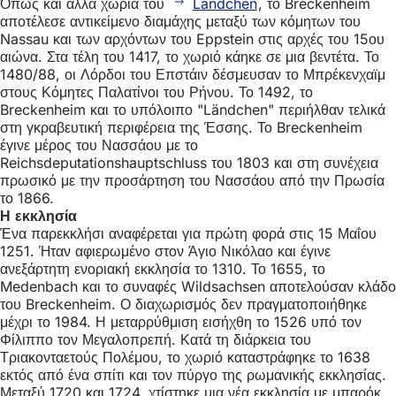
Όπως και άλλα χωριά του
Ländchen
, το Breckenheim
αποτέλεσε αντικείμενο διαμάχης μεταξύ των κόμητων του
Nassau και των αρχόντων του Eppstein στις αρχές του 15ου
αιώνα. Στα τέλη του 1417, το χωριό κάηκε σε μια βεντέτα. Το
1480/88, οι Λόρδοι του Επστάιν δέσμευσαν το Μπρέκενχαϊμ
στους Κόμητες Παλατίνοι του Ρήνου. Το 1492, το
Breckenheim και το υπόλοιπο "Ländchen" περιήλθαν τελικά
στη γκραβευτική περιφέρεια της Έσσης. Το Breckenheim
έγινε μέρος του Νασσάου με το
Reichsdeputationshauptschluss του 1803 και στη συνέχεια
πρωσικό με την προσάρτηση του Νασσάου από την Πρωσία
το 1866.
Η εκκλησία
Ένα παρεκκλήσι αναφέρεται για πρώτη φορά στις 15 Μαΐου
1251. Ήταν αφιερωμένο στον Άγιο Νικόλαο και έγινε
ανεξάρτητη ενοριακή εκκλησία το 1310. Το 1655, το
Medenbach και το συναφές Wildsachsen αποτελούσαν κλάδο
του Breckenheim. Ο διαχωρισμός δεν πραγματοποιήθηκε
μέχρι το 1984. Η μεταρρύθμιση εισήχθη το 1526 υπό τον
Φίλιππο τον Μεγαλοπρεπή. Κατά τη διάρκεια του
Τριακονταετούς Πολέμου, το χωριό καταστράφηκε το 1638
εκτός από ένα σπίτι και τον πύργο της ρωμανικής εκκλησίας.
Μεταξύ 1720 και 1724, χτίστηκε μια νέα εκκλησία με μπαρόκ