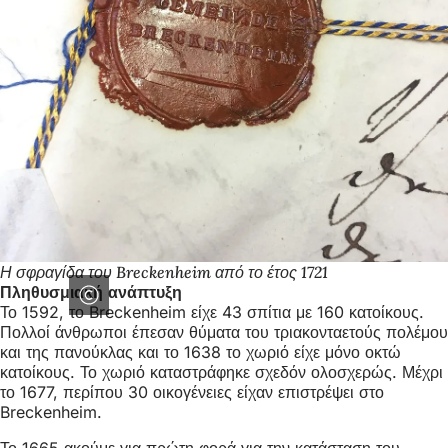
Η σφραγίδα του Breckenheim από το έτος 1721
Πληθυσμιακή ανάπτυξη
Το 1592, το Breckenheim είχε 43 σπίτια με 160 κατοίκους.
Πολλοί άνθρωποι έπεσαν θύματα του τριακονταετούς πολέμου
και της πανούκλας και το 1638 το χωριό είχε μόνο οκτώ
κατοίκους. Το χωριό καταστράφηκε σχεδόν ολοσχερώς. Μέχρι
το 1677, περίπου 30 οικογένειες είχαν επιστρέψει στο
Breckenheim.
Το 1665 ακούμε για πρώτη φορά για την κατάσταση του