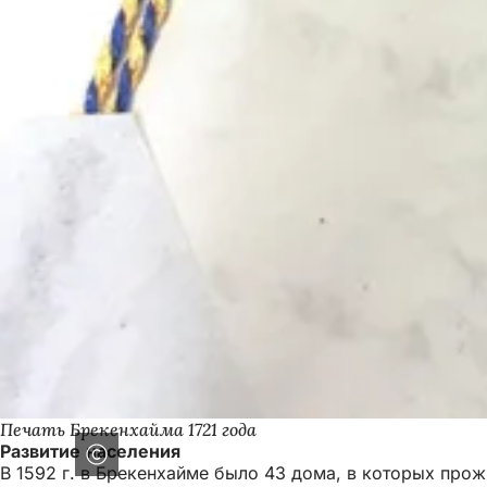
Печать Брекенхайма 1721 года
Развитие населения
В 1592 г. в Брекенхайме было 43 дома, в которых прож