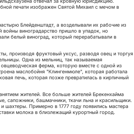
тильдсхаузена отвечал за кровную юрисдикцию.
удебной печати изображен Святой Михаил с мечом в
астырю Блейденштадт, а возделывали их рабочие из
й войны виноградарство пришло в упадок, но
вали белый виноград, который перерабатывали в
ты, производя фруктовый уксус, разводя овец и торгуя
ельницы. Одна из мельниц, так называемая
 овцеводческая ферма, которую вместе с одной из
троена маслобойня "Клингенмюле", которая работала
ковая печь, которая позже превратилась в кирпичный
занятием жителей. Все больше жителей Брекенхайма
ые, сапожники, башмачники, ткачи льна и красильщики.
 и шахтеры. Примерно в 1777 году появились мастера
оставки молока в близлежащий курортный город.