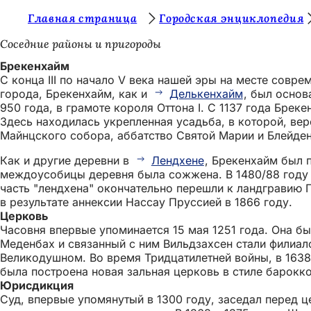
В
Главная страница
Городская энциклопедия
Перейти к содержимому
ы
Соседние районы и пригороды
з
Брекенхайм
С конца III по начало V века нашей эры на месте сов
д
города, Брекенхайм, как и
Делькенхайм
, был основ
е
950 года, в грамоте короля Оттона I. С 1137 года Бре
Здесь находилась укрепленная усадьба, в которой, ве
с
Майнцского собора, аббатство Святой Марии и Блейде
ь
Как и другие деревни в
Лендхене
, Брекенхайм был 
:
междоусобицы деревня была сожжена. В 1480/88 году 
часть "лендхена" окончательно перешли к ландгравию Г
в результате аннексии Нассау Пруссией в 1866 году.
Церковь
Часовня впервые упоминается 15 мая 1251 года. Она б
Меденбах и связанный с ним Вильдзахсен стали филиал
Великодушном. Во время Тридцатилетней войны, в 1638
была построена новая зальная церковь в стиле барокк
Юрисдикция
Суд, впервые упомянутый в 1300 году, заседал перед 