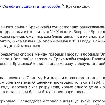
Соседние районы и пригороды
Брекенхайм
ременного района Брекенхайм существовало раннегалама
ан франками и относится к VI-IX векам. Впервые Бреке
кенхайм принадлежал лордам Эппштайна. Под их властью
роятно, была мельница, упоминаемая в 1300 году. Важ
нштадтский монастырь.
предметом споров между графами Нассау и лордами Эппш
лорды Эппштайна заложили Брекенхайм графам Палатина
ессен. Брекенхайм стал частью Нассау в результате ре
ыла посвящена Святому Николаю и стала самостоятельно
ом Брекенхайма. Отделение произошло только в 1984 г.
 году, деревня была разрушена, кроме одного дома и 
о, а оставшаяся башня была отреставрирована.
церковью. Председательствовал в нем Шультхайс, котор