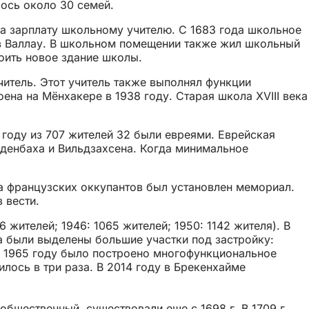
ось около 30 семей.
на зарплату школьному учителю. С 1683 года школьное
 в Валлау. В школьном помещении также жил школьный
оить новое здание школы.
итель. Этот учитель также выполнял функции
ена на Мёнхакере в 1938 году. Старая школа XVIII века
 году из 707 жителей 32 были евреями. Еврейская
еденбаха и Вильдзахсена. Когда минимальное
да французских оккупантов был установлен мемориал.
 вести.
жителей; 1946: 1065 жителей; 1950: 1142 жителя). В
а были выделены большие участки под застройку:
. В 1965 году было построено многофункциональное
илось в три раза. В 2014 году в Брекенхайме
бщественный, существовали еще с 1698 г. В 1709 г.