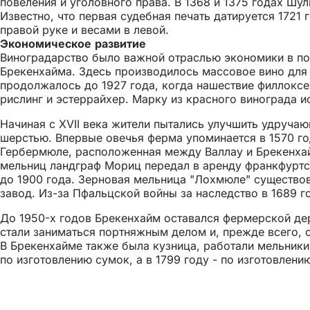
повеления и уголовного права. В 1368 и 1375 годах Ш
Известно, что первая судебная печать датируется 1721
правой руке и весами в левой.
Экономическое развитие
Виноградарство было важной отраслью экономики в по
Брекенхайма. Здесь производилось массовое вино для
продолжалось до 1927 года, когда нашествие филлоксе
рислинг и эстеррайхер. Марку из красного винограда и
Начиная с XVII века жители пытались улучшить удруча
шерстью. Впервые овечья ферма упоминается в 1570 го
Гербермюле, расположенная между Валлау и Брекенхайм
мельниц ландграф Мориц передал в аренду франкфуртс
до 1900 года. Зерновая мельница "Лохмюле" существова
завод. Из-за Пфальцской войны за наследство в 1689 г
До 1950-х годов Брекенхайм оставался фермерской де
стали заниматься портняжным делом и, прежде всего, 
В Брекенхайме также была кузница, работали мельники,
по изготовлению сумок, а в 1799 году - по изготовле