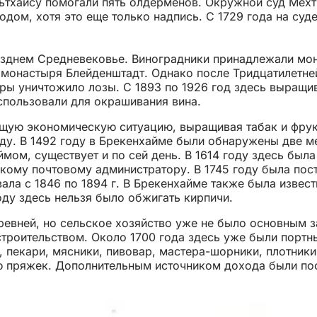
ультхайсу помогали пять олдерменов. Окружной суд Мех
 годом, хотя это еще только надпись. С 1729 года на с
зднем Средневековье. Виноградники принадлежали мон
 монастыря Блейденштадт. Однако после Тридцатилетне
ры уничтожило лозы. С 1893 по 1926 год здесь выращи
спользовали для окрашивания вина.
ющую экономическую ситуацию, выращивая табак и фрук
ду. В 1492 году в Брекенхайме были обнаружены две м
ом, существует и по сей день. В 1614 году здесь была
кому почтовому администратору. В 1745 году была пос
ла с 1846 по 1894 г. В Брекенхайме также была извест
оду здесь нельзя было обжигать кирпичи.
ревней, но сельское хозяйство уже не было основным 
строительством. Около 1700 года здесь уже были портн
 пекари, мясники, пивовар, мастера-шорники, плотники
нию пряжек. Дополнительным источником дохода были п