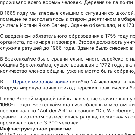
проживало всего восемь человек. Деревня была почти 
В 1665 году мы впервые слышим о ситуации со школой.
помещение располагалось в старом десятинном амбаре
учитель Иоганн Якоб Вагнер. Здание обветшало, и в 17
С введением обязательного образования в 1755 году п
органиста, пономаря и звонаря. Вторая должность учит
служила ратушей до 1966 года. Здание было снесено в 
В Брекенхайме было сравнительно много еврейского нас
община Брекенхайма, существовавшая с 1772 года, вкл
количество членов общины уже не могло быть собрано,
В
Первой мировой войне
погибло 24 человека, в па
Вторую мировую войну приход пережил практически без
После Второй мировой войны население значительно уве
1960-х годах Брекенхайм стал излюбленным местом жи
первоначально "Auf der Ahl" и в районе "Die Weinberge
здание, в котором разместились ратуша, пожарная част
проживало около 3 300 человек.
Инфраструктурное развитие
В 1750 году в Брекенхайме было улучшено водоснабжени