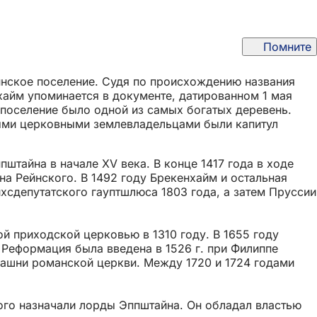
Помните
ннское поселение. Судя по происхождению названия
нхайм упоминается в документе, датированном 1 мая
 поселение было одной из самых богатых деревень.
ными церковными землевладельцами были капитул
тайна в начале XV века. В конце 1417 года в ходе
 Рейнского. В 1492 году Брекенхайм и остальная
йхсдепутатского гауптшлюса 1803 года, а затем Пруссии
й приходской церковью в 1310 году. В 1655 году
 Реформация была введена в 1526 г. при Филиппе
башни романской церкви. Между 1720 и 1724 годами
ого назначали лорды Эппштайна. Он обладал властью