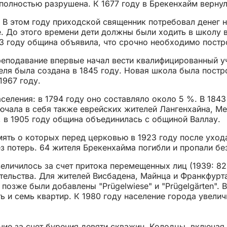
полностью разрушена. К 1677 году в Брекенхайм вернул
 В этом году приходской священник потребовал денег 
. До этого времени дети должны были ходить в школу
33 году община объявила, что срочно необходимо постр
реподавание впервые начал вести квалифицированный уч
еля была создана в 1845 году. Новая школа была постро
1967 году.
еления: в 1794 году оно составляло около 5 %. В 1843
ючала в себя также еврейских жителей Лангенхайна, М
 в 1905 году община объединилась с общиной Валлау.
мять о которых перед церковью в 1923 году после ухо
 потерь. 64 жителя Брекенхайма погибли и пропали без
личилось за счет притока перемещенных лиц (1939: 826 
тельства. Для жителей Висбадена, Майнца и Франкфурт
", позже были добавлены "Prügelwiese" и "Prügelgärten"
ь и семь квартир. К 1980 году население города увелич
е за счет бурения девяти скважин. Колодцы, включая о