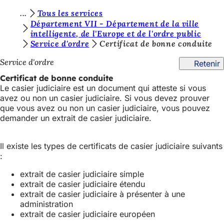
V
Tous les services
Accéder au contenu
Département VII - Département de la ville
o
intelligente, de l'Europe et de l'ordre public
Service d'ordre
Certificat de bonne conduite
u
s
Service d'ordre
Retenir
ê
Certificat de bonne conduite
Le casier judiciaire est un document qui atteste si vous
t
avez ou non un casier judiciaire. Si vous devez prouver
e
que vous avez ou non un casier judiciaire, vous pouvez
demander un extrait de casier judiciaire.
s
i
Il existe les types de certificats de casier judiciaire suivants
c
:
i
extrait de casier judiciaire simple
:
extrait de casier judiciaire étendu
extrait de casier judiciaire à présenter à une
administration
extrait de casier judiciaire européen