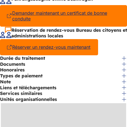
nouvel
onglet)
Demander maintenant un certificat de bonne
conduite
(S'ouvre
dans
un
Réservation de rendez-vous Bureau des citoyens et
nouvel
administrations locales
onglet)
Réserver un rendez-vous maintenant
(S'ouvre
dans
Durée du traitement
un
Documents
nouvel
onglet)
Honoraires
Types de paiement
Note
Liens et téléchargements
Services similaires
Unités organisationnelles