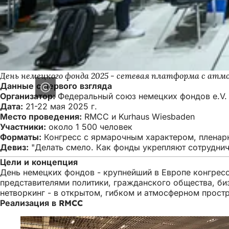
День немецкого фонда 2025 - сетевая платформа с атм
Данные с первого взгляда
Организатор:
Федеральный союз немецких фондов e.V.
Дата:
21-22 мая 2025 г.
Место проведения:
RMCC и Kurhaus Wiesbaden
Участники:
около 1 500 человек
Форматы:
Конгресс с ярмарочным характером, пленарн
Девиз:
"Делать смело. Как фонды укрепляют сотруднич
Цели и концепция
День немецких фондов - крупнейший в Европе конгрес
представителями политики, гражданского общества, би
нетворкинг - в открытом, гибком и атмосферном простр
Реализация в RMCC