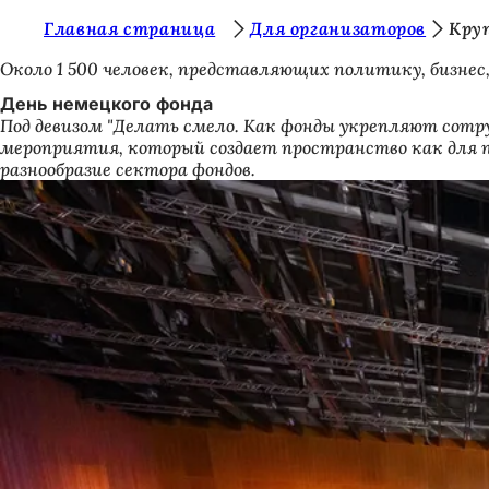
В
Главная страница
Для организаторов
Круп
Перейти к содержимому
ы
Около 1 500 человек, представляющих политику, бизнес
з
День немецкого фонда
Под девизом "Делать смело. Как фонды укрепляют сотр
д
мероприятия, который создает пространство как для п
е
разнообразие сектора фондов.
с
ь
: