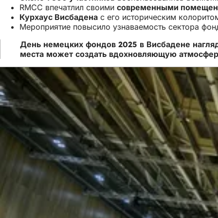
RMCC впечатлил своими
современными помещени
Курхаус Висбадена
с его историческим колорито
Мероприятие повысило узнаваемость сектора фонд
День немецких фондов 2025 в Висбадене нагляд
места может создать вдохновляющую атмосферу