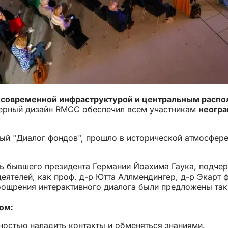
о
современной инфраструктурой и центральным расп
ьерный дизайн RMCC обеспечил всем участникам
неогра
ый "Диалог фондов", прошло в исторической атмосфер
ь бывшего президента Германии Йоахима Гаука, подчер
деятелей, как проф. д-р Ютта Аллмендингер, д-р Экарт
ощрения интерактивного диалога были предложены так
ом:
остью наладить контакты и обменяться знаниями.