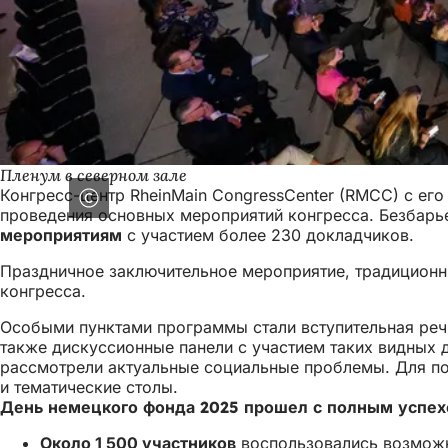
Пленум в северном зале
Конгресс-центр RheinMain CongressCenter (RMCC) с ег
проведения основных мероприятий конгресса. Безбар
мероприятиям
с участием более 230 докладчиков.
Праздничное заключительное мероприятие, традиционн
конгресса.
Особыми пунктами программы стали вступительная реч
также дискуссионные панели с участием таких видных 
рассмотрели актуальные социальные проблемы. Для по
и тематические столы.
День немецкого фонда 2025 прошел с полным успех
Около 1 500 участников
воспользовались возможн