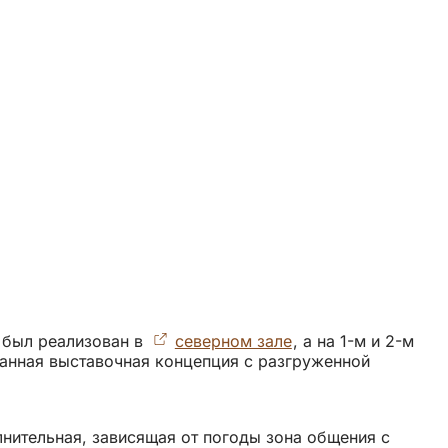
 был реализован в
северном зале
(Открывается
, а на 1-м и 2-м
анная выставочная концепция с разгруженной
в
.
новой
вкладке)
нительная, зависящая от погоды зона общения с