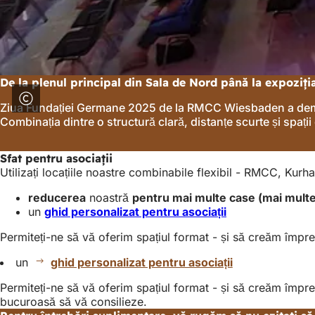
De la plenul principal din Sala de Nord până la expoziția
Ziua Fundației Germane 2025 de la RMCC Wiesbaden a demonstr
Combinația dintre o structură clară, distanțe scurte și spații
Sfat pentru asociații
Utilizați locațiile noastre combinabile flexibil - RMCC, Kurha
reducerea
noastră
pentru mai multe case (mai mult
un
ghid personalizat pentru asociații
Permiteți-ne să vă oferim spațiul format - și să creăm împr
un
ghid personalizat pentru asociații
Permiteți-ne să vă oferim spațiul format - și să creăm împre
bucuroasă să vă consilieze.