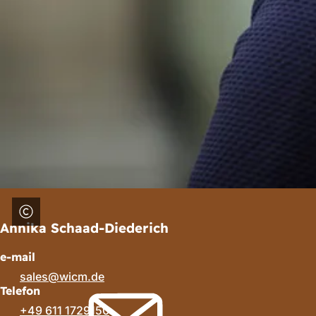
Annika Schaad-Diederich
e-mail
sales
wicm
de
Telefon
+49 611 1729150