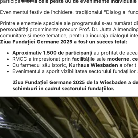
participanților
la cele peste 80 de evenimente individuale
Evenimentul festiv de închidere, tradiționalul "Dialog al fu
Printre elementele speciale ale programului s-au numărat di
personalități proeminente precum Prof. Dr. Jutta Allmendin
comunitare și mese tematice, pentru a încuraja dialogul inte
Ziua Fundației Germane 2025 a fost un succes total:
Aproximativ 1.500 de participanți
au profitat de acea
RMCC a impresionat prin
facilitățile
sale
moderne, cert
Cu farmecul său istoric,
Kurhaus Wiesbaden
a oferit
Evenimentul a sporit vizibilitatea sectorului fundațiilor 
Ziua Fundației Germane 2025 de la Wiesbaden a dem
schimburi în cadrul sectorului fundațiilor.