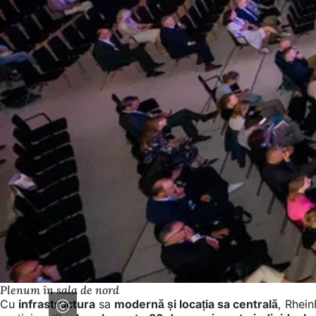
Plenum în sala de nord
Cu
infrastructura
sa
modernă și locația sa centrală
, Rhei