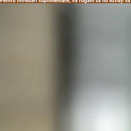
Pentru întrebări suplimentare, vă rugăm să nu ezitați să