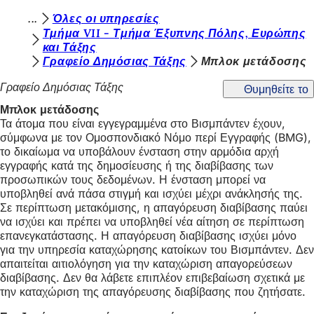
Β
Όλες οι υπηρεσίες
Μετάβαση στο περιεχόμενο
Τμήμα VII - Τμήμα Έξυπνης Πόλης, Ευρώπης
ρ
και Τάξης
Γραφείο Δημόσιας Τάξης
Μπλοκ μετάδοσης
ί
σ
Γραφείο Δημόσιας Τάξης
Θυμηθείτε το
κ
Μπλοκ μετάδοσης
Τα άτομα που είναι εγγεγραμμένα στο Βισμπάντεν έχουν,
ε
σύμφωνα με τον Ομοσπονδιακό Νόμο περί Εγγραφής (BMG),
σ
το δικαίωμα να υποβάλουν ένσταση στην αρμόδια αρχή
εγγραφής κατά της δημοσίευσης ή της διαβίβασης των
τ
προσωπικών τους δεδομένων. Η ένσταση μπορεί να
ε
υποβληθεί ανά πάσα στιγμή και ισχύει μέχρι ανάκλησής της.
Σε περίπτωση μετακόμισης, η απαγόρευση διαβίβασης παύει
ε
να ισχύει και πρέπει να υποβληθεί νέα αίτηση σε περίπτωση
επανεγκατάστασης. Η απαγόρευση διαβίβασης ισχύει μόνο
δ
για την υπηρεσία καταχώρησης κατοίκων του Βισμπάντεν. Δεν
ώ
απαιτείται αιτιολόγηση για την καταχώριση απαγορεύσεων
διαβίβασης. Δεν θα λάβετε επιπλέον επιβεβαίωση σχετικά με
:
την καταχώριση της απαγόρευσης διαβίβασης που ζητήσατε.