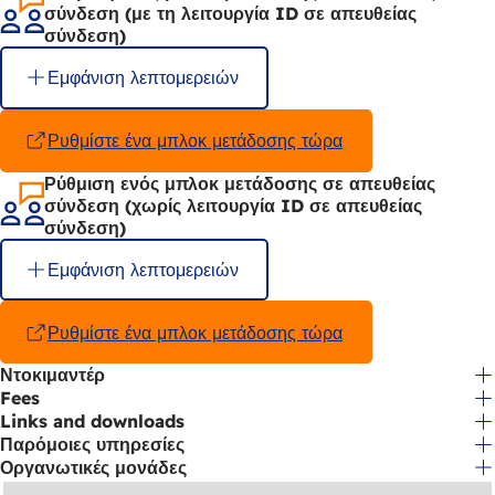
σύνδεση (με τη λειτουργία ID σε απευθείας
σύνδεση)
Εμφάνιση λεπτομερειών
Ρυθμίστε ένα μπλοκ μετάδοσης τώρα
(Ανοίγει
σε
Ρύθμιση ενός μπλοκ μετάδοσης σε απευθείας
νέα
σύνδεση (χωρίς λειτουργία ID σε απευθείας
καρτέλα)
σύνδεση)
Εμφάνιση λεπτομερειών
Ρυθμίστε ένα μπλοκ μετάδοσης τώρα
(Ανοίγει
σε
Ντοκιμαντέρ
νέα
Fees
καρτέλα)
Links and downloads
Παρόμοιες υπηρεσίες
Οργανωτικές μονάδες