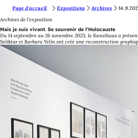
V
Page d'accueil
Expositions
Archives
14.9.202
Accéder au contenu
o
Archives de l'exposition
u
Mais je suis vivant. Se souvenir de l'Holocauste
Du 14 septembre au 26 novembre 2023, le Kunsthaus a présenté 
s
Seliktar et Barbara Yelin ont créé une reconstruction graphiq
ê
t
e
s
i
c
i
: