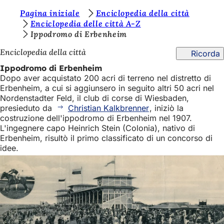
S
Pagina iniziale
Enciclopedia della città
Vai al contenuto
Enciclopedia delle città A-Z
i
Ippodromo di Erbenheim
e
Enciclopedia della città
Ricorda
t
Ippodromo di Erbenheim
e
Dopo aver acquistato 200 acri di terreno nel distretto di
Erbenheim, a cui si aggiunsero in seguito altri 50 acri nel
q
Nordenstadter Feld, il club di corse di Wiesbaden,
u
presieduto da
Christian Kalkbrenner
, iniziò la
costruzione dell'ippodromo di Erbenheim nel 1907.
i
L'ingegnere capo Heinrich Stein (Colonia), nativo di
:
Erbenheim, risultò il primo classificato di un concorso di
idee.