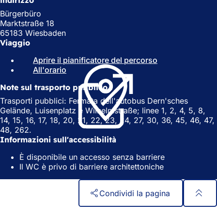
indirizzo
Bürgerbüro
Marktstraße 18
65183 Wiesbaden
Viaggio
Aprire il pianificatore del percorso
(
All'orario
(
S
S
i
Note sul trasporto pubblico
i
a
a
p
Trasporti pubblici: Fermata dell'autobus Dern'sches
p
r
Gelände, Luisenplatz e Wilhelmstraße; linee 1, 2, 4, 5, 8,
r
e
14, 15, 16, 17, 18, 20, 21, 22, 23, 24, 27, 30, 36, 45, 46, 47,
e
i
48, 262.
i
n
Informazioni sull'accessibilità
n
u
È disponibile un accesso senza barriere
u
n
Il WC è privo di barriere architettoniche
n
a
a
n
n
u
Condividi la pagina
u
o
o
v
Area
Accesso rapido
v
a