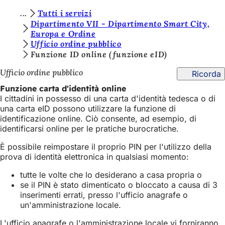
S
Tutti i servizi
Vai al contenuto
Dipartimento VII - Dipartimento Smart City,
i
Europa e Ordine
Ufficio ordine pubblico
e
Funzione ID online (funzione eID)
t
Ufficio ordine pubblico
Ricorda
e
Funzione carta d'identità online
q
I cittadini in possesso di una carta d'identità tedesca o di
u
una carta eID possono utilizzare la funzione di
identificazione online. Ciò consente, ad esempio, di
i
identificarsi online per le pratiche burocratiche.
:
È possibile reimpostare il proprio PIN per l'utilizzo della
prova di identità elettronica in qualsiasi momento:
tutte le volte che lo desiderano a casa propria o
se il PIN è stato dimenticato o bloccato a causa di 3
inserimenti errati, presso l'ufficio anagrafe o
un'amministrazione locale.
L'ufficio anagrafe o l'amministrazione locale vi forniranno