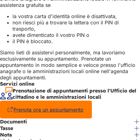
assistenza gratuita se
la vostra carta d'identità online è disattivata,
non riesci più a trovare la lettera con il PIN di
trasporto,
avete dimenticato il vostro PIN o
il PIN è bloccato.
Siamo lieti di assistervi personalmente, ma lavoriamo
esclusivamente su appuntamento. Prenotate un
appuntamento in modo semplice e veloce presso l'ufficio
anagrafe o le amministrazioni locali online nell'agenda
degli appuntamenti.
Servizi online
Prenotazione di appuntamenti presso l'Ufficio del
cittadino e le amministrazioni locali
Prenota ora un appuntamento
(Si
apre
Documenti
in
Tasse
una
nuova
Nota