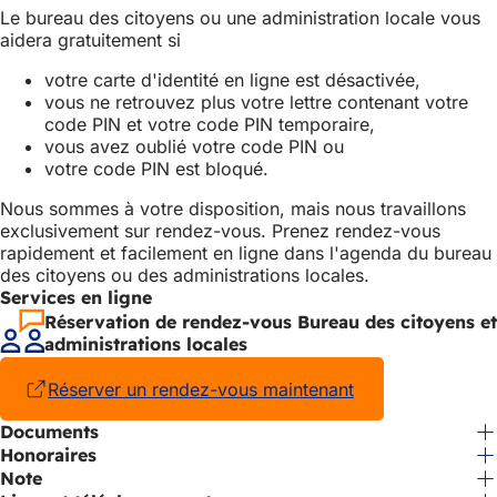
Le bureau des citoyens ou une administration locale vous
aidera gratuitement si
votre carte d'identité en ligne est désactivée,
vous ne retrouvez plus votre lettre contenant votre
code PIN et votre code PIN temporaire,
vous avez oublié votre code PIN ou
votre code PIN est bloqué.
Nous sommes à votre disposition, mais nous travaillons
exclusivement sur rendez-vous. Prenez rendez-vous
rapidement et facilement en ligne dans l'agenda du bureau
des citoyens ou des administrations locales.
Services en ligne
Réservation de rendez-vous Bureau des citoyens et
administrations locales
Réserver un rendez-vous maintenant
(S'ouvre
dans
Documents
un
Honoraires
nouvel
onglet)
Note