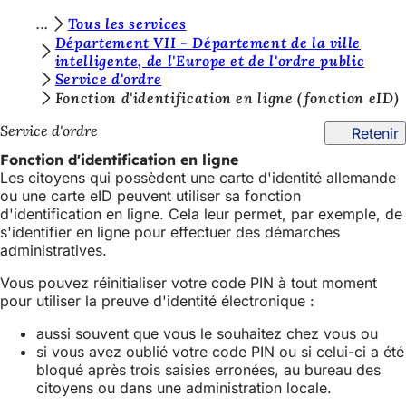
V
Tous les services
Accéder au contenu
Département VII - Département de la ville
o
intelligente, de l'Europe et de l'ordre public
Service d'ordre
u
Fonction d'identification en ligne (fonction eID)
s
Service d'ordre
Retenir
ê
Fonction d'identification en ligne
t
Les citoyens qui possèdent une carte d'identité allemande
e
ou une carte eID peuvent utiliser sa fonction
d'identification en ligne. Cela leur permet, par exemple, de
s
s'identifier en ligne pour effectuer des démarches
i
administratives.
c
Vous pouvez réinitialiser votre code PIN à tout moment
pour utiliser la preuve d'identité électronique :
i
:
aussi souvent que vous le souhaitez chez vous ou
si vous avez oublié votre code PIN ou si celui-ci a été
bloqué après trois saisies erronées, au bureau des
citoyens ou dans une administration locale.