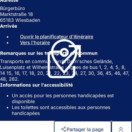
Adresse
Bürgerbüro
Marktstraße 18
65183 Wiesbaden
Arrivée
Ouvrir le planificateur d'itinéraire
(
Vers l'horaire
(
S
S
'
Remarques sur les transports en commun
'
o
o
u
Transports en commun : arrêt Dern'sches Gelände,
u
v
Luisenplatz et Wilhelmstraße ; lignes de bus 1, 2, 4, 5, 8,
v
r
14 15, 16, 17, 18, 20, 21, 22, 23, 24, 27, 30, 36, 45, 46, 47,
r
e
48, 262.
e
d
Informations sur l'accessibilité
d
a
Un accès pour les personnes handicapées est
a
n
disponible
n
s
Les toilettes sont accessibles aux personnes
s
u
handicapées
u
n
n
n
n
o
Partager la page
o
u