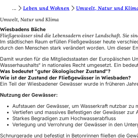
S
Leben und Wohnen
Umwelt, Natur und Klim
Inhalt anspringen
i
Umwelt, Natur und Klima
e
Wiesbadens Bäche
Fließgewässer sind die Lebensadern einer Landschaft. Sie s
b
Im städtischen Raum erfüllen Fließgewässer heute verschi
e
durch den Menschen stark verändert worden. Um dieser En
f
Damit wurden für die Mitgliedsstaaten der Europäischen Un
Wasserhaushalts“ in nationales Recht umgesetzt. Ein bedeu
i
Was bedeutet "guter ökologischer Zustand"?
n
Wie ist der Zustand der Fließgewässer in Wiesbaden?
Ein Teil der Wiesbadener Gewässer wurde in früheren Jahre
d
e
Nutzung der Gewässer:
n
Aufstauen der Gewässer, um Wasserkraft nutzbar zu
Vertiefen und massives Befestigen der Gewässer zur 
s
Starkes Begradigen zum Hochwasserabfluss
i
Verlegung und Verrohrung der Gewässer in den Unte
c
Schnurgerade und befestigt in Betonrinnen fließen die Ge