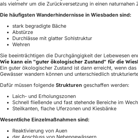
als vielmehr um die Zurückversetzung in einen naturnahen
h
h
Die häufigsten Wanderhindernisse in Wiesbaden sind:
i
stark begradigte Bäche
Abstürze
e
Durchlässe mit glatter Sohlstruktur
r
Wehren
:
Sie beeinträchtigen die Durchgängigkeit der Lebewesen e
Wie kann ein "guter ökologischer Zustand" für die Wie
Ein guter ökologischer Zustand ist dann erreicht, wenn da
Gewässer wandern können und unterschiedlich strukturierte
Dafür müssen folgende
Strukturen
geschaffen werden:
Laich- und Erholungszonen
Schnell fließende und fast stehende Bereiche im Wech
Steilkanten, flache Uferzonen und Kiesbänke
Wesentliche Einzelmaßnahmen sind:
Reaktivierung von Auen
der Anschluss von Nebengewässern