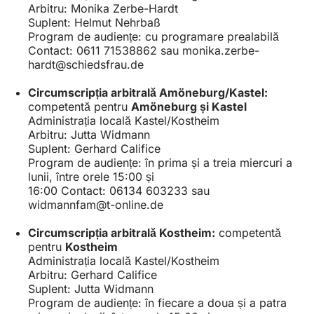
Arbitru: Monika Zerbe-Hardt
Suplent: Helmut Nehrbaß
Program de audiențe: cu programare prealabilă
Contact: 0611 71538862 sau
monika.zerbe-
hardt
schiedsfrau
de
Circumscripția arbitrală Amöneburg/Kastel:
competentă pentru
Amöneburg și Kastel
Administrația locală Kastel/Kostheim
Arbitru: Jutta Widmann
Suplent: Gerhard Califice
Program de audiențe: în prima și a treia miercuri a
lunii, între orele 15:00 și
16:00 Contact: 06134 603233 sau
widmannfam
t-online
de
Circumscripția arbitrală Kostheim:
competentă
pentru
Kostheim
Administrația locală Kastel/Kostheim
Arbitru: Gerhard Califice
Suplent: Jutta Widmann
Program de audiențe: în fiecare a doua și a patra