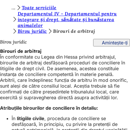
S
Toate serviciile
Salt la conținut
Departamentul IV - Departamentul pentru
u
integrare și drept, sănătate și bunăstarea
animalelor
n
Birou juridic
Birouri de arbitraj
t
Birou juridic
Amintește-ți
e
Birouri de arbitraj
ț
În conformitate cu Legea din Hessa privind arbitrajul,
i
birourile de arbitraj desfășoară proceduri de conciliere în
litigiile de drept civil. De asemenea, acestea constituie
a
instanța de conciliere competentă în materie penală.
i
Arbitrii, care îndeplinesc funcția de arbitru în mod onorific,
sunt aleși de către consiliul local. Aceștia trebuie să fie
c
confirmați de către președintele tribunalului local, care
exercită și supravegherea directă asupra activității lor.
i
:
Atribuțiile birourilor de conciliere în detaliu:
În
litigiile civile
, procedura de conciliere se
desfășoară, în principiu, cu privire la pretenții de
natură patrimonială, la pretenții din dreptul vecinătății,