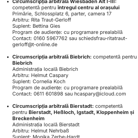
Circumscripția arbitrală Wiesbaden Alt I-III:
competentă pentru
întregul centru al orașului
Primărie, Schlossplatz 6, parter, camera 17
Arbitru: Rita Traut-Gerloff
Suplent: Bettina Gies
Program de audiențe: cu programare prealabilă
Contact: 0160 5967762 sau
schiedsfrau-ritatraut-
gerloff
t-online
de
Circumscripția arbitrală Biebrich:
competentă pentru
Biebrich
Administrația locală Biebrich
Arbitru: Helmut Caspary
Suplent: Cornelia Koch
Program de audiențe: cu programare prealabilă
Contact: 0611 601898 sau
hcaspary
icloud
com
Circumscripția arbitrală Bierstadt:
competentă
pentru
Bierstadt, Heßloch, Igstadt, Kloppenheim și
Breckenheim
Administrația locală Bierstadt
Arbitru: Helmut Nehrbaß
Suplent: Monika Zerbe-Hardt