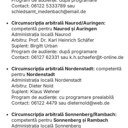
Contact: 06122 5333789 sau
schiedsamt_medenbach
email
de
Circumscripția arbitrală Naurod/Auringen:
competentă pentru
Naurod și Auringen
Administrația locală Naurod
Arbitru: Prof. Dr. Karl Heinrich Schäfer
Suplent: Birgitt Urban
Program de audiențe: după programare
Contact: 06127 62331 sau
k.h.schaefer
t-online
de
Circumscripția arbitrală Nordenstadt:
competentă
pentru
Nordenstadt
Administrația locală Nordenstadt
Arbitru: Dieter Nold
Suplent: Klaus Wehner
Program de audiențe: cu programare prealabilă
Contact: 06122 4479 sau
dieternold
web
de
Circumscripția arbitrală Sonnenberg/Rambach:
competentă pentru
Sonnenberg și Rambach
Administrația locală Sonnenberg