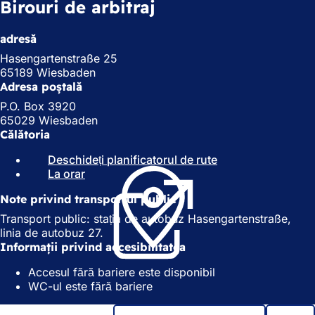
Birouri de arbitraj
adresă
Hasengartenstraße 25
65189 Wiesbaden
Adresa poștală
P.O. Box 3920
65029 Wiesbaden
Călătoria
Deschideți planificatorul de rute
(
La orar
(
S
S
e
Note privind transportul public
e
d
d
e
Transport public: stația de autobuz Hasengartenstraße,
e
s
linia de autobuz 27.
s
c
Informații privind accesibilitatea
c
h
Accesul fără bariere este disponibil
h
i
WC-ul este fără bariere
i
d
d
e
e
î