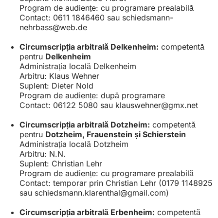
Program de audiențe: cu programare prealabilă
Contact: 0611 1846460 sau
schiedsmann-
nehrbass
web
de
Circumscripția arbitrală Delkenheim:
competentă
pentru
Delkenheim
Administrația locală Delkenheim
Arbitru: Klaus Wehner
Suplent: Dieter Nold
Program de audiențe: după programare
Contact: 06122 5080 sau
klauswehner
gmx
net
Circumscripția arbitrală Dotzheim:
competentă
pentru
Dotzheim, Frauenstein și Schierstein
Administrația locală Dotzheim
Arbitru: N.N.
Suplent: Christian Lehr
Program de audiențe: cu programare prealabilă
Contact: temporar prin Christian Lehr (0179 1148925
sau
schiedsmann.klarenthal
gmail
com
)
Circumscripția arbitrală Erbenheim:
competentă