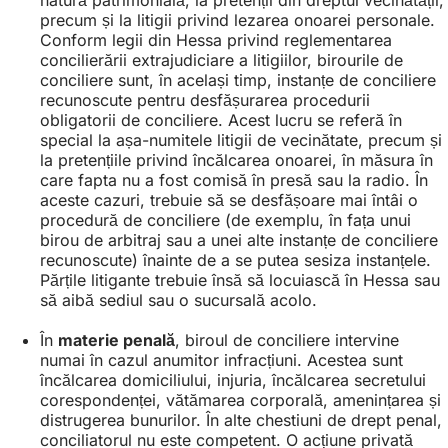
precum și la litigii privind lezarea onoarei personale.
Conform legii din Hessa privind reglementarea
concilierării extrajudiciare a litigiilor, birourile de
conciliere sunt, în același timp, instanțe de conciliere
recunoscute pentru desfășurarea procedurii
obligatorii de conciliere. Acest lucru se referă în
special la așa-numitele litigii de vecinătate, precum și
la pretențiile privind încălcarea onoarei, în măsura în
care fapta nu a fost comisă în presă sau la radio. În
aceste cazuri, trebuie să se desfășoare mai întâi o
procedură de conciliere (de exemplu, în fața unui
birou de arbitraj sau a unei alte instanțe de conciliere
recunoscute) înainte de a se putea sesiza instanțele.
Părțile litigante trebuie însă să locuiască în Hessa sau
să aibă sediul sau o sucursală acolo.
În
materie penală
, biroul de conciliere intervine
numai în cazul anumitor infracțiuni. Acestea sunt
încălcarea domiciliului, injuria, încălcarea secretului
corespondenței, vătămarea corporală, amenințarea și
distrugerea bunurilor. În alte chestiuni de drept penal,
conciliatorul nu este competent. O acțiune privată