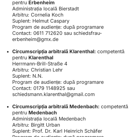
pentru
Erbenheim
Administrația locală Bierstadt
Arbitru: Cornelia Koch
Suplent: Helmut Caspary
Program de audiențe: după programare
Contact: 0611 712620 sau
schiedsfrau-
erbenheim
gmx
de
Circumscripția arbitrală Klarenthal:
competentă
pentru
Klarenthal
Herrmann-Brill-Straße 4
Arbitru: Christian Lehr
Suplent: N.N.
Program de audiențe: după programare
Contact: 0179 1148925 sau
schiedsmann.klarenthal
gmail
com
Circumscripția arbitrală Medenbach:
competentă
pentru
Medenbach
Administrația locală Medenbach
Arbitru: Birgitt Urban
Suplent: Prof. Dr. Karl Heinrich Schäfer
Program de audiențe: după programare