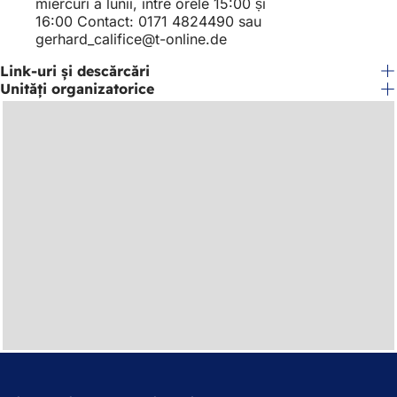
miercuri a lunii, între orele 15:00 și
16:00 Contact: 0171 4824490 sau
gerhard_califice
t-online
de
Link-uri și descărcări
Unități organizatorice