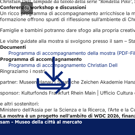
Christian Dell, lampade da tavolo della serie “Rondella Polo”, 
Conferenze, workshop e discussioni
Un ricco programma di accompagnamento arricchisce la mostra
formazione offrono spunti di riflessione sull’ambiente di Chri
Famiglie e bambini potranno dare sfogo alla propria creativi
Le visite guidate alla mostra si svolgono presso il sam 
Documenti
Programma di accompagnamento della mostra
PDF
-Fi
Programma di accompagnamento
Programma di accompagnamento Christian Dell
Ringraziamo i nostri
partner: Museen Hanau | Staatliche Zeichen Akademie Hana
sponsor: Kulturfonds Frankfurt Rhein Main | Ufficio Cultura
e altri sostenitori:
Ministero dell’Assia per la Scienza e la Ricerca, l’Arte e l
La mostra è un progetto nell'ambito di WDC 2026, finanzi
sam - Museo della città al mercato