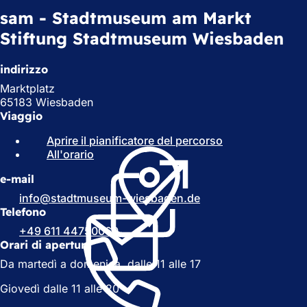
sam - Stadtmuseum am Markt
Stiftung Stadtmuseum Wiesbaden
indirizzo
Marktplatz
65183 Wiesbaden
Viaggio
Aprire il pianificatore del percorso
(
All'orario
(
S
S
i
e-mail
i
a
a
p
info
stadtmuseum-wiesbaden
de
p
r
Telefono
r
e
+49 611 44750060
e
i
Orari di apertura
i
n
Da martedì a domenica, dalle 11 alle 17
n
u
u
n
Giovedì dalle 11 alle 20
n
a
a
n