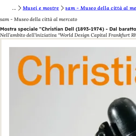
S
Musei e mostre
sam - Museo della città al m
Vai al contenuto
i
sam - Museo della città al mercato
e
Mostra speciale "Christian Dell (1893-1974) - Dal baratto
Nell’ambito dell’iniziativa “World Design Capital Frankfurt R
t
e
q
u
i
: