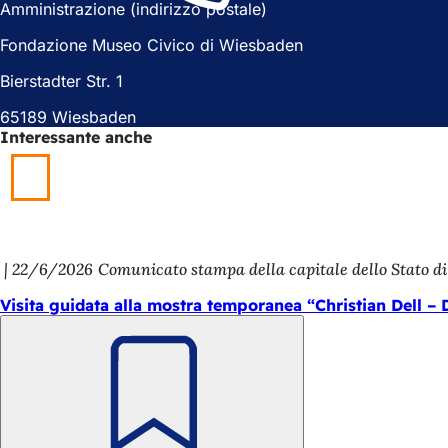
Amministrazione (indirizzo postale)
n
u
u
o
Fondazione Museo Civico di Wiesbaden
o
v
v
a
Bierstadter Str. 1
a
s
65189 Wiesbaden
s
c
Interessante anche
c
h
h
e
e
d
d
a
a
)
)
22/6/2026
Comunicato stampa della capitale dello Stato d
Visita guidata alla mostra temporanea “Christian Dell – 
Ricorda