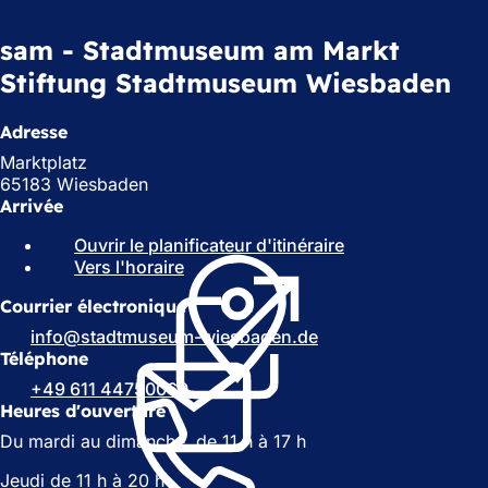
sam - Stadtmuseum am Markt
Stiftung Stadtmuseum Wiesbaden
Adresse
Marktplatz
65183 Wiesbaden
Arrivée
Ouvrir le planificateur d'itinéraire
(
Vers l'horaire
(
S
S
'
Courrier électronique
'
o
o
u
info
stadtmuseum-wiesbaden
de
u
v
Téléphone
v
r
+49 611 44750060
r
e
Heures d'ouverture
e
d
Du mardi au dimanche, de 11 h à 17 h
d
a
a
n
Jeudi de 11 h à 20 h
n
s