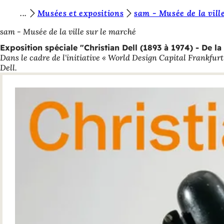
V
Musées et expositions
sam - Musée de la vill
Accéder au contenu
o
sam - Musée de la ville sur le marché
u
Exposition spéciale "Christian Dell (1893 à 1974) - De la 
Dans le cadre de l'initiative « World Design Capital Frankfu
s
Dell.
ê
t
e
s
i
c
i
: