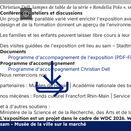
Christian Dell, lampes de table de la série « Rondella Polo », v
Conférences, ateliers et discussions
Un programme parallèle varié vient enrichir l'exposition av
design et de la formation donnent un aperçu de l'environne
Les familles et les enfants peuvent laisser libre cours à leu
Des visites guidées de l'exposition ont lieu au sam – Sta
Documents
Programme d'accompagnement de l'exposition
PDF
-F
Programme d'accompagnement
Programme d'accompagnement Christian Dell
Nous remercions nos
partenaires : Musées de Hanau | Académie nationale des b
nos mécènes : Fonds culturel Francfort Rhin-Main | Service
et à d'autres soutiens :
Ministère de la Science et de la Recherche, des Arts et de
L'exposition est un projet dans le cadre de WDC 2026. WD
sam - Musée de la ville sur le marché