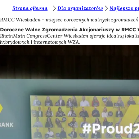
J
Strona główna
Dla organizatorów
Najlepsze 
Przejdź do treści
e
RMCC Wiesbaden - miejsce corocznych walnych zgromadzeń
s
Doroczne Walne Zgromadzenia Akcjonariuszy w RMCC W
RheinMain CongressCenter Wiesbaden oferuje idealną lokaliz
t
hybrydowych i internetowych WZA.
e
ś
t
u
t
a
j
: