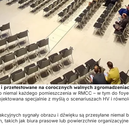
e i przetestowane na corocznych walnych zgromadzenia
niemal każdego pomieszczenia w RMCC – w tym do foyer, st
ojektowana specjalnie z myślą o scenariuszach HV i równol
cyjnych sygnały obrazu i dźwięku są przesyłane niemal 
takich jak biura prasowe lub powierzchnie organizacyjn