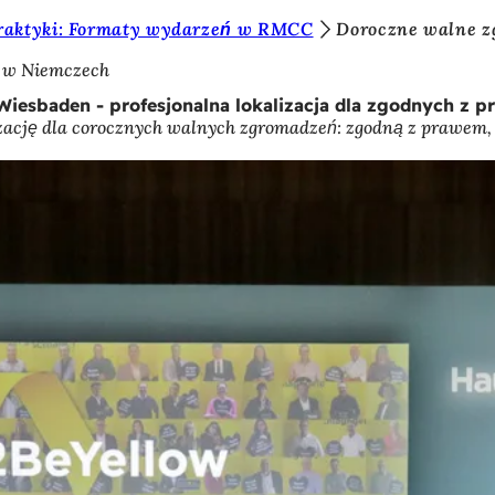
praktyki: Formaty wydarzeń w RMCC
Doroczne walne 
 w Niemczech
iesbaden - profesjonalna lokalizacja dla zgodnych z
ację dla corocznych walnych zgromadzeń: zgodną z prawem, n