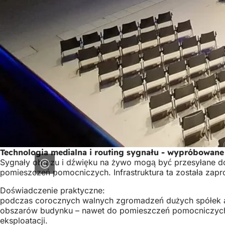
Technologia medialna i routing sygnału - wypróbowan
Sygnały obrazu i dźwięku na żywo mogą być przesyłane do 
pomieszczeń pomocniczych. Infrastruktura ta została zapr
Doświadczenie praktyczne:
podczas corocznych walnych zgromadzeń dużych spółek ak
obszarów budynku – nawet do pomieszczeń pomocniczych, 
eksploatacji.