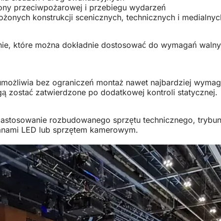
rony przeciwpożarowej i przebiegu wydarzeń
żonych konstrukcji scenicznych, technicznych i medialnyc
hnie, które można dokładnie dostosować do wymagań waln
możliwia bez ograniczeń montaż nawet najbardziej wymagaj
gą zostać zatwierdzone po dodatkowej kontroli statycznej.
astosowanie rozbudowanego sprzętu technicznego, trybun l
ianami LED lub sprzętem kamerowym.