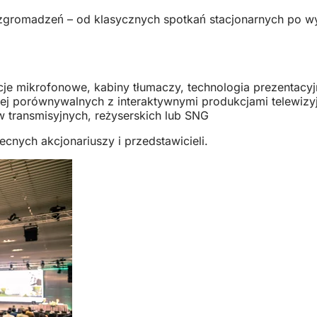
zgromadzeń – od klasycznych spotkań stacjonarnych po w
acje mikrofonowe, kabiny tłumaczy, technologia prezentacy
owej porównywalnych z interaktywnymi produkcjami telewiz
w transmisyjnych, reżyserskich lub SNG
cnych akcjonariuszy i przedstawicieli.