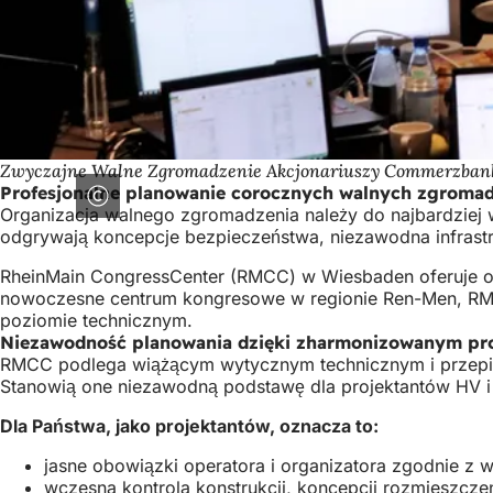
Zwyczajne Walne Zgromadzenie Akcjonariuszy Commerzban
Profesjonalne planowanie corocznych walnych zgroma
Organizacja walnego zgromadzenia należy do najbardzie
odgrywają koncepcje bezpieczeństwa, niezawodna infrastruk
RheinMain CongressCenter (RMCC) w Wiesbaden oferuje o
nowoczesne centrum kongresowe w regionie Ren-Men, RMCC
poziomie technicznym.
Niezawodność planowania dzięki zharmonizowanym p
RMCC podlega wiążącym wytycznym technicznym i przepis
Stanowią one niezawodną podstawę dla projektantów HV i
Dla Państwa, jako projektantów, oznacza to:
jasne obowiązki operatora i organizatora zgodnie z
wczesna kontrola konstrukcji, koncepcji rozmieszcze