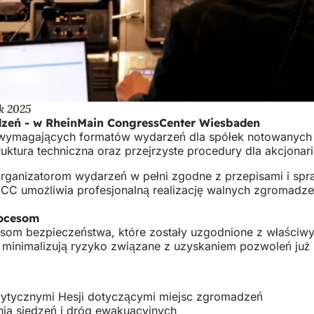
k 2025
dzeń - w RheinMain CongressCenter Wiesbaden
j wymagających formatów wydarzeń dla spółek notowanych
tura techniczna oraz przejrzyste procedury dla akcjonariu
rganizatorom wydarzeń w pełni zgodne z przepisami i sp
 umożliwia profesjonalną realizację walnych zgromadzeń
rocesom
om bezpieczeństwa, które zostały uzgodnione z właściwy
 minimalizują ryzyko związane z uzyskaniem pozwoleń już
 wytycznymi Hesji dotyczącymi miejsc zgromadzeń
nia siedzeń i dróg ewakuacyjnych