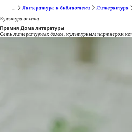
В
Литература и библиотеки
Литература
Перейти к содержимому
ы
Культура опыта
з
Премия Дома литературы
Сеть литературных домов, культурным партнером кото
д
е
с
ь
: