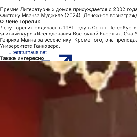
Премия Литературных домов присуждается с 2002 года,
Фистону Мванза Муджиле (2024). Денежное вознаграж
О Лене Горелик
Лену Горелик родилась в 1981 году в Санкт-Петербург
элитный курс «Исследования Восточной Европы». Она б
Генриха Манна за эссеистику. Кроме того, она препода
Университете Ганновера.
Literaturhaus.net
(Открывается
Также интересно
в
новой
вкладке)