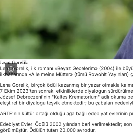
Lena Gorelik
Lena Gorelik, ilk romanı «Beyaz Gecelerim» (2004) ile büyük
ilkbaharında «Alle meine Mütter» (tümü Rowohlt Yayınları) ç
Lena Gorelik, birçok ödül kazanmış bir yazar olmakla kalmay
7 Ekim 2023'ten sonraki etkinliklerde diyalogun sürdürülmes
József Debreczeni'nin "Kaltes Krematorium" adlı okuma perfor
eleştirel bir diyalogu teşvik etmektedir; bu çabaları nedeni
ARTE'nin kültür ortağı olduğu ağa bağlı edebiyat evlerinin p
Edebiyat Evleri Ödülü 2002 yılından beri verilmektedir; so
görülmüştür. Ödülün tutarı 20.000 avrodur.