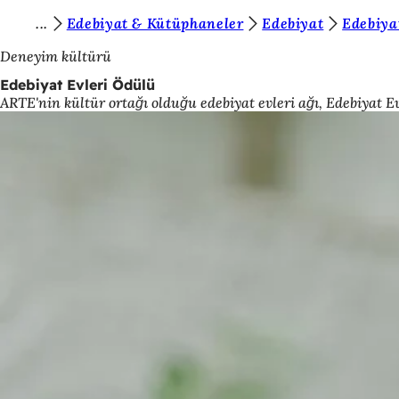
B
Edebiyat & Kütüphaneler
Edebiyat
Edebiyat
İçeriğe atla
u
Deneyim kültürü
r
Edebiyat Evleri Ödülü
ARTE'nin kültür ortağı olduğu edebiyat evleri ağı, Edebiyat E
a
d
a
s
ı
n
ı
z
: