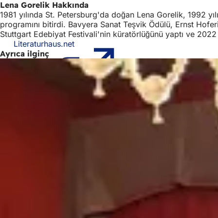
Lena Gorelik Hakkında
1981 yılında St. Petersburg'da doğan Lena Gorelik, 1992 yılı
programını bitirdi. Bavyera Sanat Teşvik Ödülü, Ernst Hofer
Stuttgart Edebiyat Festivali'nin küratörlüğünü yaptı ve 2022 
Literaturhaus.net
(Yeni
Ayrıca ilginç
bir
sekmede
açılır)