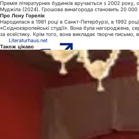
Премія літературних будинків вручається з 2002 року, 
Муджіла (2024). Грошова винагорода становить 20 00
Про Лєну Горелік
Народилася в 1981 році в Санкт-Петербурзі, в 1992 роц
«Східноєвропейські студії». Вона була нагороджена, с
за есеїстику. Крім того, вона викладає творче письмо, 
Literaturhaus.net
(Відкривається
Також цікаво
в
новій
вкладці)