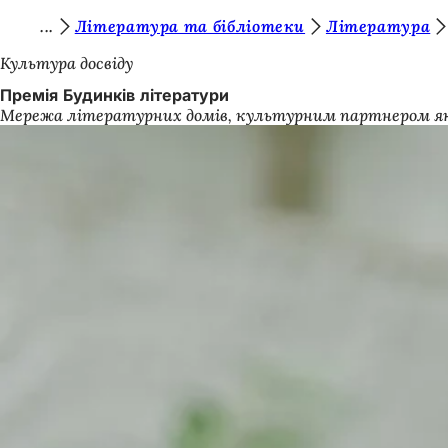
Т
Література та бібліотеки
Література
Перейти до змісту
и
Культура досвіду
т
Премія Будинків літератури
Мережа літературних домів, культурним партнером якої
у
т
: