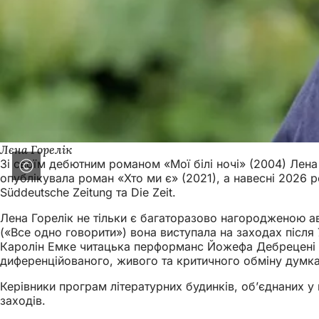
Лєна Горелік
Зі своїм дебютним романом «Мої білі ночі» (2004) Лен
опублікувала роман «Хто ми є» (2021), а навесні 2026 р
Süddeutsche Zeitung та Die Zeit.
Лена Горелік не тільки є багаторазово нагородженою авт
(«Все одно говорити») вона виступала на заходах після 
Каролін Емке читацька перформанс Йожефа Дебрецені «Х
диференційованого, живого та критичного обміну думка
Керівники програм літературних будинків, об’єднаних у
заходів.