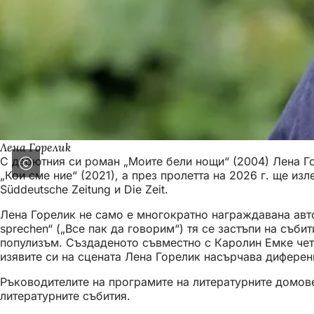
Лена Горелик
С дебютния си роман „Моите бели нощи“ (2004) Лена Го
„Кои сме ние“ (2021), а през пролетта на 2026 г. ще и
Süddeutsche Zeitung и Die Zeit.
Лена Горелик не само е многократно награждавана авто
sprechen“ („Все пак да говорим“) тя се застъпи на съб
популизъм. Създаденото съвместно с Каролин Емке чете
изявите си на сцената Лена Горелик насърчава диференц
Ръководителите на програмите на литературните домове
литературните събития.