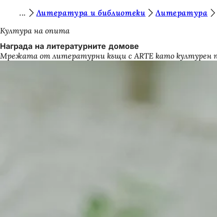
В
Литература и библиотеки
Литература
Преминаване към съдържанието
и
Култура на опита
е
Награда на литературните домове
Мрежата от литературни къщи с ARTE като културен па
с
т
е
т
у
к
: