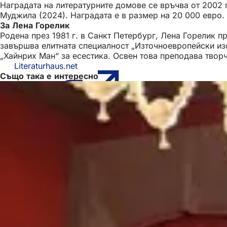
Наградата на литературните домове се връчва от 2002 
Муджила (2024). Наградата е в размер на 20 000 евро
За Лена Горелик
Родена през 1981 г. в Санкт Петербург, Лена Горелик 
завършва елитната специалност „Източноевропейски изсл
„Хайнрих Ман“ за есестика. Освен това преподава творч
Literaturhaus.net
(Отваря
Също така е интересно
се
в
нов
раздел)