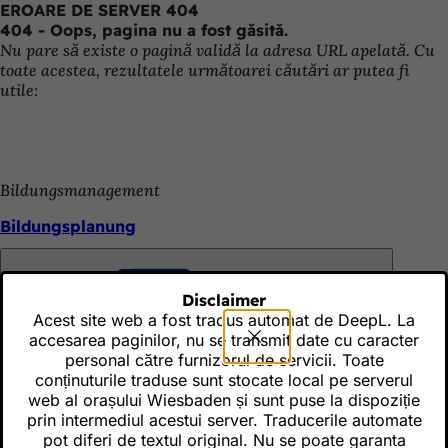
EROARE DE SERVER 404
Salt la conținut
404 - Oops, pagina nu a fost găsită.
Nu pare să existe o pagină validă la adresa URL apelată. Cu
toate acestea, rezultatele următoarei căutări ar putea fi
utile:
Bildungsmanagement
Bildungsplanung
Disclaimer
Bildung
Acest site web a fost tradus automat de DeepL. La
Amintește-ți
Bildungsmanagement
accesarea paginilor, nu se transmit date cu caracter
personal către furnizorul de servicii. Toate
conținuturile traduse sunt stocate local pe serverul
web al orașului Wiesbaden și sunt puse la dispoziție
Bildungsmonitoring
prin intermediul acestui server. Traducerile automate
Amintește-ți
pot diferi de textul original. Nu se poate garanta