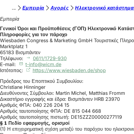
Β
Εμπειρία
Αγορές
Ηλεκτρονικό κατάστημα
Μετάβαση στο περιεχόμενο
ρ
Εμπειρία
ί
Γενικοί Όροι και Προϋποθέσεις (ΓΟΠ) Ηλεκτρονικό Κατάσ
Πληροφορίες για τον πάροχο
σ
Wiesbaden Congress & Marketing GmbH Τουριστικές Πληρο
κ
Marktplatz 1
65183 Βισμπάντεν
ε
Τηλέφωνο:
0611/1729-930
σ
E-mail:
t-info
wicm
de
Ιστότοπος:
https://www.wiesbaden.de/shop
(Ανοίγει
τ
σε
Πρόεδρος του Εποπτικού Συμβουλίου:
ε
νέα
Christiane Hinninger
καρτέλα)
ε
Διευθύνοντες Σύμβουλοι: Martin Michel, Matthias Fromm
Δικαστήριο εγγραφής και έδρα: Βισμπάντεν HRB 23970
δ
Αριθμός ΦΠΑ: 040 226 204 15
ώ
Αριθμός ταυτοποίησης ΦΠΑ: DE 815 044 668
Αριθμός ταυτοποίησης πιστωτή: DE15ZZZ00000277119
:
§ 1 Πεδίο εφαρμογής, ορισμοί
(1) Η επιχειρηματική σχέση μεταξύ του παρόχου του ηλεκτρο