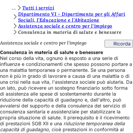
S
Tutti i servizi
Vai al contenuto
Dipartimento VI - Dipartimento per gli Affari
i
Sociali, l'Educazione e l'Abitazione
Assistenza sociale e centro per l'impiego
e
Consulenza in materia di salute e benessere
t
Assistenza sociale e centro per l'impiego
Ricorda
e
Consulenza in materia di salute e benessere
q
Nel corso della vita, ognuno è esposto a una serie di
u
influenze e condizionamenti che spesso possono portare a
una malattia temporanea o permanente. Se una persona
i
non è più in grado di lavorare a causa di una malattia o di
:
una crisi nella sua vita, l'assistenza sociale può aiutarla. Da
un lato, può ricevere un sostegno finanziario sotto forma
di assistenza alle spese di sostentamento durante la
riduzione della capacità di guadagno e, dall'altro, può
avvalersi del supporto e della consulenza del servizio di
consulenza sanitaria e assistenziale per stabilizzare la
propria situazione di salute. Il prerequisito è il ricevimento
di prestazioni SGB XII e una
riduzione temporanea della
capacità di guadagno
, cioè prestazioni in conformità al