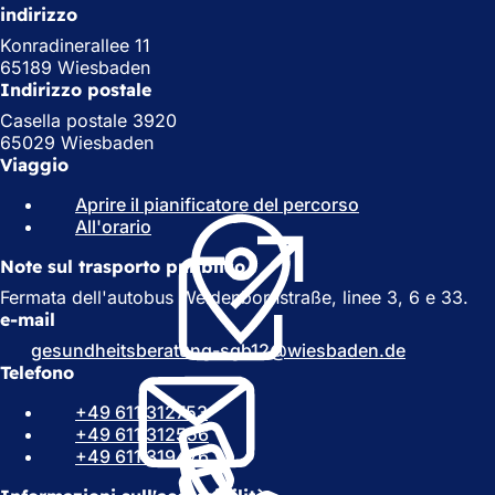
indirizzo
Konradinerallee 11
65189 Wiesbaden
Indirizzo postale
Casella postale 3920
65029 Wiesbaden
Viaggio
Aprire il pianificatore del percorso
(
All'orario
(
S
S
i
Note sul trasporto pubblico
i
a
a
p
Fermata dell'autobus Weidenbornstraße, linee 3, 6 e 33.
p
r
e-mail
r
e
gesundheitsberatung-sgb12
wiesbaden
de
e
i
Telefono
i
n
n
u
+49 611 312753
u
n
+49 611 312556
n
a
+49 611 319476
a
n
n
u