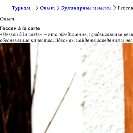
В
Туризм
Опыт
Кулинарные изыски
Гессен
Перейти к содержимому
ы
Опыт
з
Гессен à la carte
«Hessen à la carte» — это объединение, продвигающее ре
д
обеспечению качества. Здесь вы найдете заведения и рес
е
с
ь
: