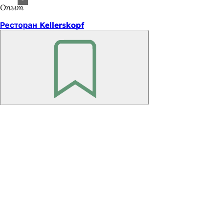
Опыт
Ресторан Kellerskopf
Помните
Область
ног