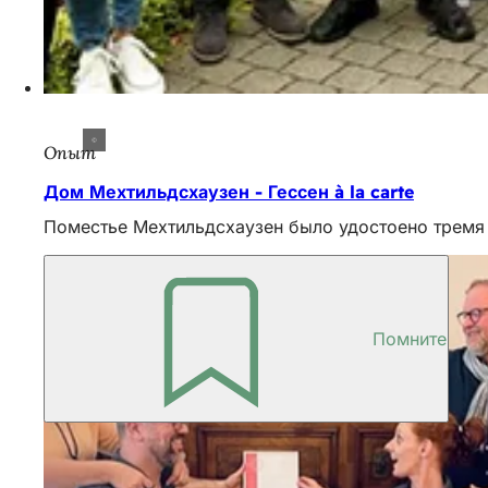
Опыт
Дом Мехтильдсхаузен - Гессен à la carte
Поместье Мехтильдсхаузен было удостоено тремя л
Помните