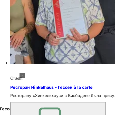
Опыт
Ресторан Hinkelhaus - Гессен à la carte
Ресторану «Хинкельхаус» в Висбадене была присужд
Гессен à la carte - Рейнгау