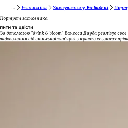
Т
Економіка
Заснування у Вісбадені
Порт
Перейти до змісту
и
Портрет засновника
т
пити та цвісти
За допомогою "drink & bloom" Ванесса Дирда реалізує сво
у
задоволення від стильної кав'ярні з красою сезонних зріз
т
: