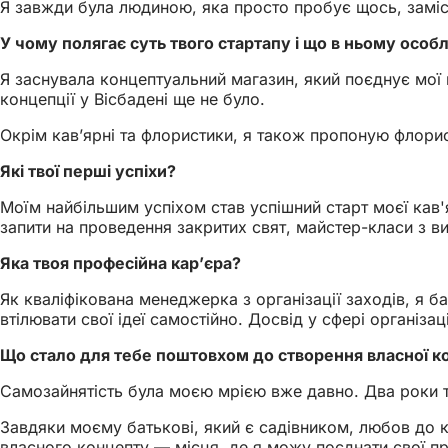
Я завжди була людиною, яка просто пробує щось, заміс
У чому полягає суть твого стартапу і що в ньому особ
Я заснувала концептуальний магазин, який поєднує мої п
концепції у Вісбадені ще не було.
Окрім кав’ярні та флористики, я також пропоную флорис
Які твої перші успіхи?
Моїм найбільшим успіхом став успішний старт моєї кав'
запити на проведення закритих свят, майстер-класи з в
Яка твоя професійна кар’єра?
Як кваліфікована менеджерка з організації заходів, я 
втілювати свої ідеї самостійно. Досвід у сфері організ
Що стало для тебе поштовхом до створення власної к
Самозайнятість була моєю мрією вже давно. Два роки то
Завдяки моєму батькові, який є садівником, любов до кв
власного концепту — місця, де я можу поєднати свої при