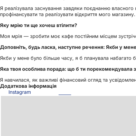
Я реалізувала заснування завдяки поєднанню власного к
профінансувати та реалізувати відкриття мого магазину.
Яку мрію ти ще хочеш втілити?
Моя мрія — зробити моє кафе постійним місцем зустріче
Доповніть, будь ласка, наступне речення: Якби у мене 
Якби у мене було більше часу, я б планувала набагато 
Яка твоя особлива порада: що б ти порекомендувала 
Я навчилася, як важливі фінансовий огляд та усвідомле
Додаткова інформація
Instagram
(Відкривається
в
новій
вкладці)