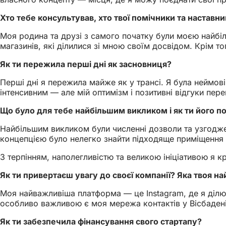
Хто тебе консультував, хто твої помічники та наставн
Моя родина та друзі з самого початку були моєю найбі
магазинів, які ділилися зі мною своїм досвідом. Крім т
Як ти пережила перші дні як засновниця?
Перші дні я пережила майже як у трансі. Я була неймові
інтенсивним — але мій оптимізм і позитивні відгуки пер
Що було для тебе найбільшим викликом і як ти його п
Найбільшим викликом були численні дозволи та узгодже
концепцією було нелегко знайти підходяще приміщення
З терпінням, наполегливістю та великою ініціативою я
Як ти привертаєш увагу до своєї компанії? Яка твоя н
Моя найважливіша платформа — це Instagram, де я ділюся
особливо важливою є моя мережа контактів у Вісбадені
Як ти забезпечила фінансування свого стартапу?