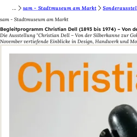
S
sam - Stadtmuseum am Markt
Sonderausste
Inhalt anspringen
i
sam - Stadtmuseum am Markt
e
Begleitprogramm Christian Dell (1893 bis 1974) – Von d
Die Ausstellung "Christian Dell – Von der Silberkanne zur Go
b
November vertiefende Einblicke in Design, Handwerk und Mo
e
f
i
n
d
e
n
s
i
c