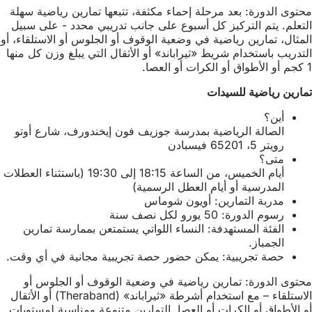
محتوى الدورة: بعد مرحلة إحماء مكثفة، تتبعها تمارين رياضية سهلة
التعلم. يتم التركيز كل أسبوع على جانب تدريبي محدد - على سبيل
المثال، تمارين رياضية في وضعية الوقوف أو الجلوس أو الاستلقاء، أو
التدريب باستخدام شريط «ثيراباند» أو الأثقال التي يبلغ وزن كل منها
1 كجم أو الأطواق أو الكرات أو العصا.
تمارين رياضية للسيدات
أين؟
الصالة الرياضية بمدرسة جوزيف فون إيخندورف، شارع أوتو
رويتر 5، 65201 فيسبادن
متى؟
أيام الخميس، من الساعة 18:15 إلى 19:30 (باستثناء العطلات
المدرسية أو أيام العطل الرسمية)
مدربة التمارين: أويون شوماس
رسوم الدورة: 50 يورو لكل نصف سنة
الفئة المستهدفة: النساء اللواتي يستمتعن بممارسة تمارين
الجمباز.
حصة تجريبية: يمكن حضور حصة تجريبية مجانية في أي وقت.
محتوى الدورة: تمارين رياضية في وضعية الوقوف أو الجلوس أو
الاستلقاء – مع استخدام أشرطة «ثيراباند» (Theraband) أو الأثقال
أو الأطواق أو الكرات أو العصا. التمارين متنوعة ومناسبة لمستويات