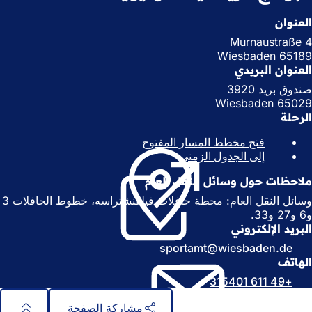
العنوان
Murnaustraße 4
65189 Wiesbaden
العنوان البريدي
صندوق بريد 3920
65029 Wiesbaden
الرحلة
فتح مخطط المسار المفتوح
(
إلى الجدول الزمني
(
ي
ي
ف
ملاحظات حول وسائل النقل العام
ف
ت
ت
ح
وسائل النقل العام: محطة حافلات فيلفنشتراسه، خطوط الحافلات 3
ح
ف
و6 و27 و33.
ف
ي
البريد الإلكتروني
ي
ع
sportamt
wiesbaden
de
ع
ل
الهاتف
ل
ا
+49 611 315401
ا
م
م
ة
مشاركة الصفحة
ة
ت