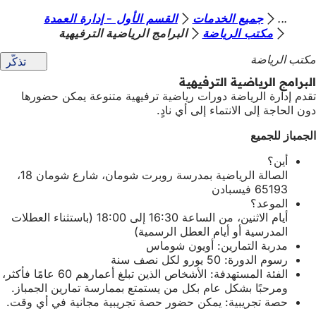
أ
جميع الخدمات
القسم الأول - إدارة العمدة
الانتقال إلى المحتوى
مكتب الرياضة
البرامج الرياضية الترفيهية
ن
مكتب الرياضة
تذكّر
ت
البرامج الرياضية الترفيهية
ه
تقدم إدارة الرياضة دورات رياضية ترفيهية متنوعة يمكن حضورها
ن
دون الحاجة إلى الانتماء إلى أي نادٍ.
ا
الجمباز للجميع
أين؟
الصالة الرياضية بمدرسة روبرت شومان، شارع شومان 18،
65193 فيسبادن
الموعد؟
أيام الاثنين، من الساعة 16:30 إلى 18:00 (باستثناء العطلات
المدرسية أو أيام العطل الرسمية)
مدربة التمارين: أويون شوماس
رسوم الدورة: 50 يورو لكل نصف سنة
الفئة المستهدفة: الأشخاص الذين تبلغ أعمارهم 60 عامًا فأكثر،
ومرحبًا بشكل عام بكل من يستمتع بممارسة تمارين الجمباز.
حصة تجريبية: يمكن حضور حصة تجريبية مجانية في أي وقت.