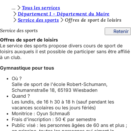
V
Tous les services
Accéder au contenu
Département I - Département du Maire
o
Service des sports
Offres de sport de loisirs
u
Service des sports
Retenir
s
Offres de sport de loisirs
ê
Le service des sports propose divers cours de sport de
loisirs auxquels il est possible de participer sans être affilié
t
à un club.
e
Gymnastique pour tous
s
Où ?
i
Salle de sport de l'école Robert-Schumann,
c
Schumannstraße 18, 65193 Wiesbaden
Quand ?
i
Les lundis, de 16 h 30 à 18 h (sauf pendant les
:
vacances scolaires ou les jours fériés)
Monitrice : Oyun Schmauß
Frais d'inscription : 50 € par semestre
Public visé : les personnes âgées de 60 ans et plus ;