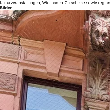
Kulturveranstaltungen, Wiesbaden-Gutscheine sowie regiona
h
Bilder
h
i
e
r
: