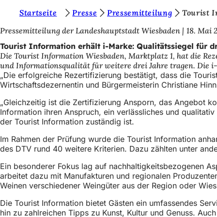
S
Startseite
Presse
Pressemitteilung
Tourist I
Inhalt anspringen
i
Pressemitteilung der Landeshauptstadt Wiesbaden
18. Mai 
e
Tourist Information erhält i-Marke: Qualitätssiegel für d
Die Tourist Information Wiesbaden, Marktplatz 1, hat die Re
b
und Informationsqualität für weitere drei Jahre tragen. Die 
e
„Die erfolgreiche Rezertifizierung bestätigt, dass die Tour
Wirtschaftsdezernentin und Bürgermeisterin Christiane Hinn
f
„Gleichzeitig ist die Zertifizierung Ansporn, das Angebot 
i
Information ihren Anspruch, ein verlässliches und qualitat
n
der Tourist Information zuständig ist.
d
Im Rahmen der Prüfung wurde die Tourist Information anha
e
des DTV rund 40 weitere Kriterien. Dazu zählten unter ande
n
Ein besonderer Fokus lag auf nachhaltigkeitsbezogenen Asp
arbeitet dazu mit Manufakturen und regionalen Produzenten
s
Weinen verschiedener Weingüter aus der Region oder Wie
i
Die Tourist Information bietet Gästen ein umfassendes Se
c
hin zu zahlreichen Tipps zu Kunst, Kultur und Genuss. Auch